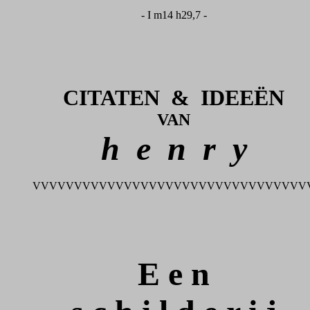
- I m14 h29,7 -
CITATEN & IDEEËN
VAN
h e n r y
VVVVVVVVVVVVVVVVVVVVVVVVVVVVVVVVV
E e n