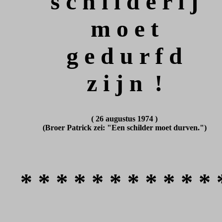
s c h i l d e r i j
m o e t
g e d u r f d
z i j n !
( 26 augustus 1974 )
(Broer Patrick zei: "Een schilder moet durven.")
* * * * * * * * * * * 